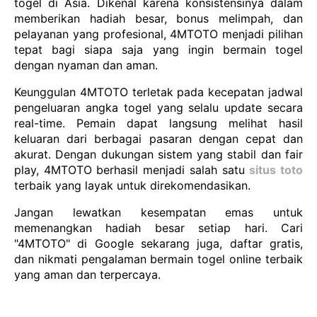
togel di Asia. Dikenal karena konsistensinya dalam
memberikan hadiah besar, bonus melimpah, dan
pelayanan yang profesional, 4MTOTO menjadi pilihan
tepat bagi siapa saja yang ingin bermain togel
dengan nyaman dan aman.
Keunggulan 4MTOTO terletak pada kecepatan jadwal
pengeluaran angka togel yang selalu update secara
real-time. Pemain dapat langsung melihat hasil
keluaran dari berbagai pasaran dengan cepat dan
akurat. Dengan dukungan sistem yang stabil dan fair
play, 4MTOTO berhasil menjadi salah satu
situs toto
terbaik yang layak untuk direkomendasikan.
Jangan lewatkan kesempatan emas untuk
memenangkan hadiah besar setiap hari. Cari
"4MTOTO" di Google sekarang juga, daftar gratis,
dan nikmati pengalaman bermain togel online terbaik
yang aman dan terpercaya.